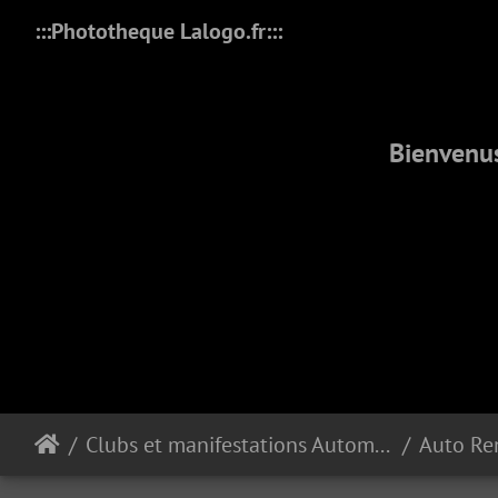
:::Phototheque Lalogo.fr:::
Bienvenus
Clubs et manifestations Automobiles
Auto Re