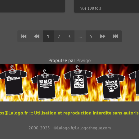
vue 198 fois
1
2
3
...
5
Propulsé par
Piwigo
tos©Lalogo.fr ::: Utilisation et reproduction interdite sans autorisa
2000-2025 - ©Lalogo.fr/LaLogotheque.com