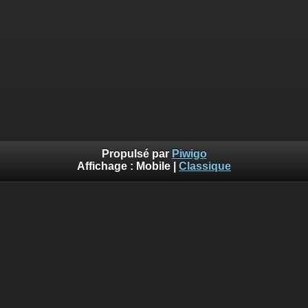
Propulsé par
Piwigo
Affichage :
Mobile
|
Classique
::: Photos©Lalogo.fr ::: Utilisation et reproduction interdite