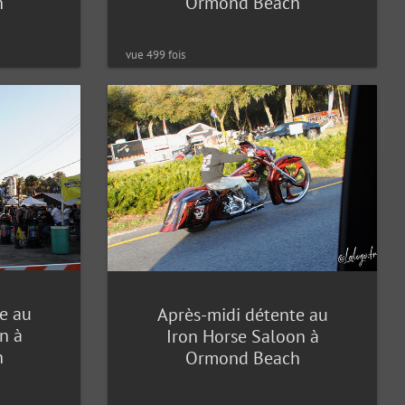
h
Ormond Beach
vue 499 fois
e au
Après-midi détente au
n à
Iron Horse Saloon à
h
Ormond Beach