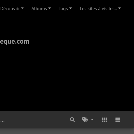
Découvrir
Albums
Tags
Les sites à visiter...
theque.com
Après-midi Iron Horse Saloon à Ormond Beach