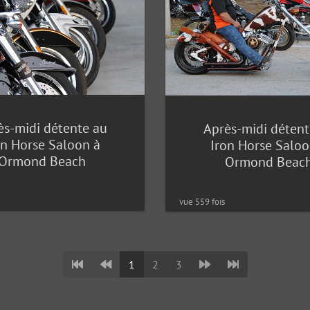
ès-midi détente au
Après-midi détent
on Horse Saloon à
Iron Horse Saloo
Ormond Beach
Ormond Beac
vue 559 fois
1
2
3