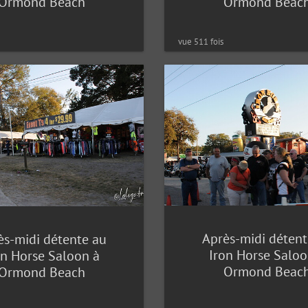
Ormond Beach
Ormond Beac
vue 511 fois
Après-midi détent
ès-midi détente au
Iron Horse Saloo
on Horse Saloon à
Ormond Beac
Ormond Beach