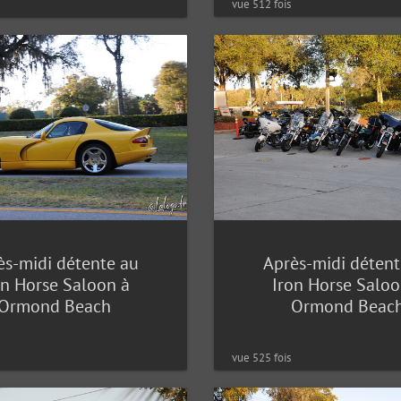
vue 512 fois
ès-midi détente au
Après-midi détent
on Horse Saloon à
Iron Horse Saloo
Ormond Beach
Ormond Beac
vue 525 fois