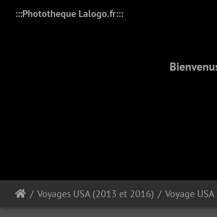
:::Phototheque Lalogo.fr:::
Bienvenus
Voyages USA (2013 et 2016)