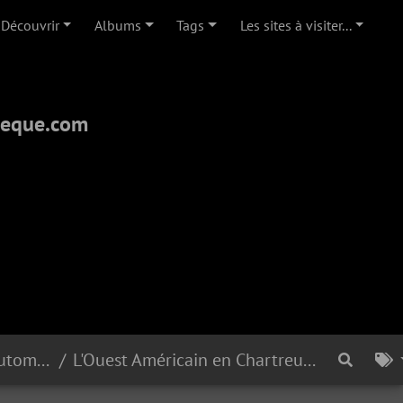
Découvrir
Albums
Tags
Les sites à visiter...
theque.com
Clubs et Manifestations Automobiles 2016
L'Ouest Américain en Chartreuse - juillet 2016