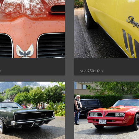
s
vue 2501 fois