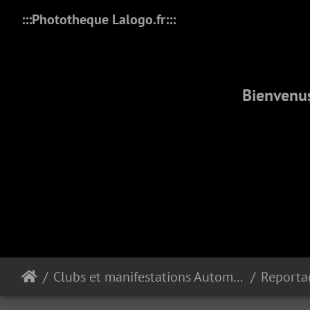
:::Phototheque Lalogo.fr:::
Bienvenus
Clubs et manifestations Automobiles