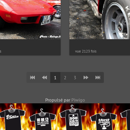
vue 2123 fois
s
1
2
3
Propulsé par
Piwigo