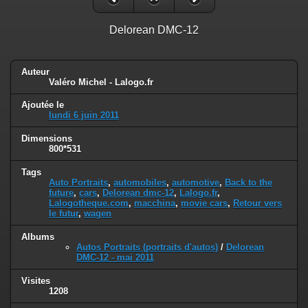
Delorean DMC-12
Auteur
Valéro Michel - Lalogo.fr
Ajoutée le
lundi 6 juin 2011
Dimensions
800*531
Tags
Auto Portraits
,
automobiles
,
automotive
,
Back to the
future
,
cars
,
Delorean dmc-12
,
Lalogo.fr
,
Lalogotheque.com
,
macchina
,
movie cars
,
Retour vers
le futur
,
wagen
Albums
Autos Portraits (portraits d'autos)
/
Delorean
DMC-12 - mai 2011
Visites
1208