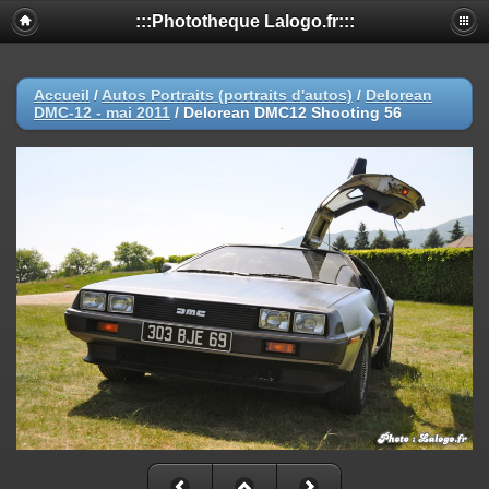
:::Phototheque Lalogo.fr:::
Accueil
/
Autos Portraits (portraits d'autos)
/
Delorean
DMC-12 - mai 2011
/
Delorean DMC12 Shooting 56