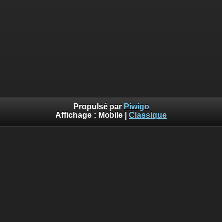
Propulsé par
Piwigo
Affichage :
Mobile
|
Classique
::: Photos©Lalogo.fr ::: Utilisation et reproduction interdite
sans autorisation :::