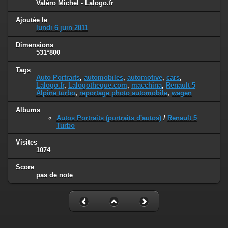
Valéro Michel - Lalogo.fr
Ajoutée le
lundi 6 juin 2011
Dimensions
531*800
Tags
Auto Portraits
,
automobiles
,
automotive
,
cars
,
Lalogo.fr
,
Lalogotheque.com
,
macchina
,
Renault 5
Alpine turbo
,
reportage photo automobile
,
wagen
Albums
Autos Portraits (portraits d'autos)
/
Renault 5
Turbo
Visites
1074
Score
pas de note