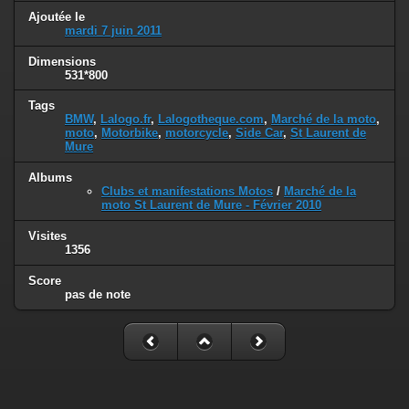
Ajoutée le
mardi 7 juin 2011
Dimensions
531*800
Tags
BMW
,
Lalogo.fr
,
Lalogotheque.com
,
Marché de la moto
,
moto
,
Motorbike
,
motorcycle
,
Side Car
,
St Laurent de
Mure
Albums
Clubs et manifestations Motos
/
Marché de la
moto St Laurent de Mure - Février 2010
Visites
1356
Score
pas de note