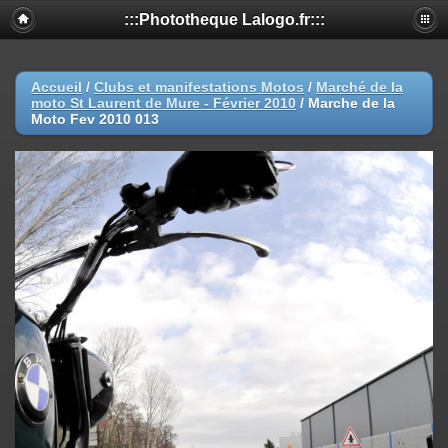
:::Phototheque Lalogo.fr:::
Accueil
/
Clubs et manifestations Motos
/
Marché de la
moto St Laurent de Mure - Février 2010
/
Marche de la
Moto Fev 2010 013