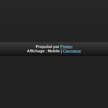
Propulsé par
Piwigo
Affichage :
Mobile
|
Classique
::: Photos©Lalogo.fr ::: Utilisation et reproduction interdite
sans autorisation :::