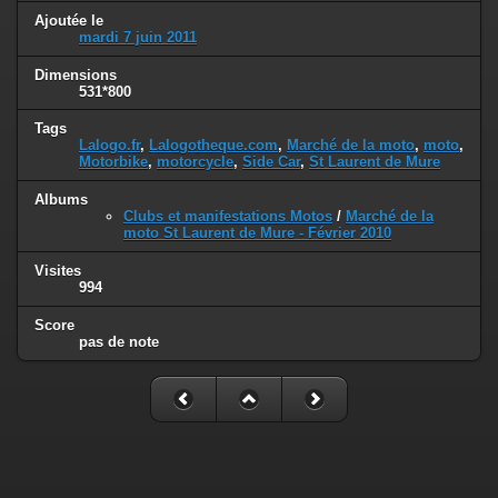
Ajoutée le
mardi 7 juin 2011
Dimensions
531*800
Tags
Lalogo.fr
,
Lalogotheque.com
,
Marché de la moto
,
moto
,
Motorbike
,
motorcycle
,
Side Car
,
St Laurent de Mure
Albums
Clubs et manifestations Motos
/
Marché de la
moto St Laurent de Mure - Février 2010
Visites
994
Score
pas de note