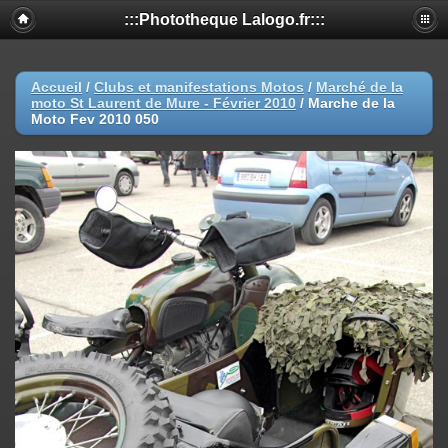
:::Phototheque Lalogo.fr:::
Accueil
/
Clubs et manifestations Motos
/
Marché de la
moto St Laurent de Mure - Février 2010
/
Marche de la
Moto Fev 2010 050