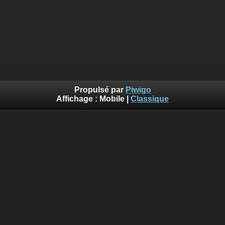
Propulsé par
Piwigo
Affichage :
Mobile
|
Classique
::: Photos©Lalogo.fr ::: Utilisation et reproduction interdite
sans autorisation :::
2000-2025 - ©Lalogo.fr/LaLogotheque.com