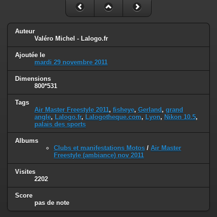
Auteur
Valéro Michel - Lalogo.fr
Ajoutée le
mardi 29 novembre 2011
Dimensions
800*531
Tags
Air Master Freestyle 2011
,
fisheye
,
Gerland
,
grand
angle
,
Lalogo.fr
,
Lalogotheque.com
,
Lyon
,
Nikon 10.5
,
palais des sports
Albums
Clubs et manifestations Motos
/
Air Master
Freestyle (ambiance) nov 2011
Visites
2202
Score
pas de note