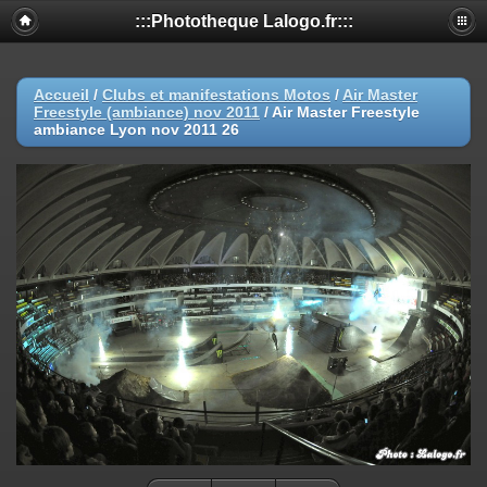
:::Phototheque Lalogo.fr:::
Accueil
/
Clubs et manifestations Motos
/
Air Master
Freestyle (ambiance) nov 2011
/
Air Master Freestyle
ambiance Lyon nov 2011 26