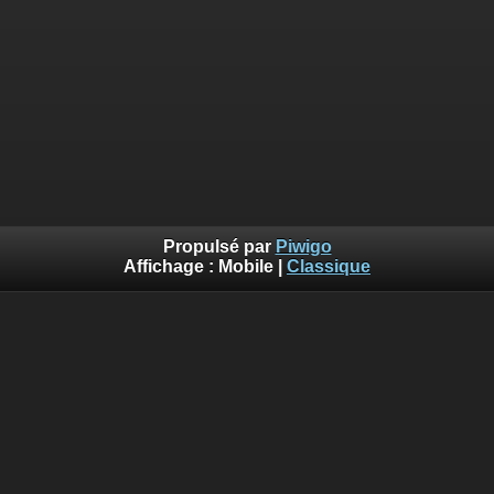
Propulsé par
Piwigo
Affichage :
Mobile
|
Classique
::: Photos©Lalogo.fr ::: Utilisation et reproduction interdite