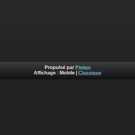
Propulsé par
Piwigo
Affichage :
Mobile
|
Classique
::: Photos©Lalogo.fr ::: Utilisation et reproduction interdite